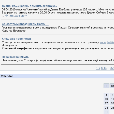
Дианочка... Любим, помним, скорбим...
04.04.2010 года на "скелете" погибла Диана Глебова, ученица 126 лицея... Многие из н
9 апреля по пятому каналу в 20:00 будут показывать репортаж о Диане. Сейчас 5 кана
...
Читать дальше »
Со светлым праздником Пасхи!!!
Горынычи поздравляют всех с праздником Пасхи! Светлых мыслей всем нам и чудес
Христос Воскресе!
Клещ уже проснулся
Советую всем непривытым от клещевого энцефалита посетить страничку
encephalitis
И подумать.
Клещевой энцефалит
- вирусная инфекция, поражающая центральную и перифери
Пока ещё каникулы
Напоминаю, что 31 марта (среда) занятий на скалодроме нет, так как ещё каникулы! Ж
1-7
8-14
...
37
Calendar
Пн
Вт
3
4
10
11
17
18
24
25
31