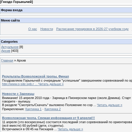
[
Гнездо Горынычей
]
Форма входа
Меню сайта
О нас
Новости
Расписание тренировок в 2026-27 учебном году
Categories
Актуальное
[8]
Архив
[403]
Главная
»
Архив
Результаты Всеволожской тропы. Финал
Поздравляем Горынычей с очередным "успешным" завершением соревнований по орие
http://www.o-site.spb.r
...
Читать дальше »
Новости с Зарницы
Внимание! 15 апреля 2010 года - Зарница в Пионерском парке (около Домика). Старт
говорите - выпишу.
В разделе "Смотреть/Скачать" выложено Положение по сор
...
Читать дальше »
Прикрепления:
Картинка 1
·
Картинка 2
Всеволожская тропа. Свежая информация от 9 апреля!!!
11 апреля (это воскресенье) состоится последний этап соревнований по ориентиров
(всё вместе) 60 рублей (дети, студенты).
Встречаемся в 09:45 на Пискарев
...
Читать дальше »