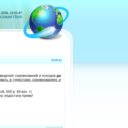
.2026, 13:41:47
истрация
|
Вход
23:05:21
роведения соревнований и походов
до
вать в туристских соревнованиях и
ой, 505 р. 40 коп. =)
у, недостачу приму!