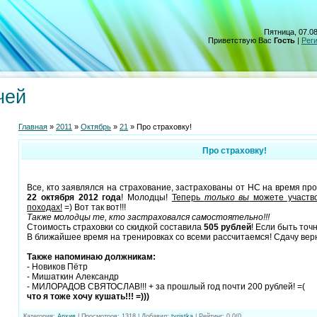
Пятница, 07.08
Приветствую Вас
Гость
|
Рег
чей
Главная
»
2011
»
Октябрь
»
21
» Про страховку!
Про страховку!
Все, кто заявлялся на страхование, застрахованы от НС на время п
22 октября 2012 года
! Молодцы!
Теперь
только вы
можете участво
походах!
=) Вот так вот!!!
Также молодцы те, кто застраховался самостоятельно!!!
Стоимость страховки со скидкой составила
505 рублей
! Если быть точн
В ближайшее время на тренировках со всеми рассчитаемся! Сдачу верн
Также напоминаю должникам:
- Новиков Пётр
- Мишаткин Александр
- МИЛОРАДОВ СВЯТОСЛАВ!!! + за прошлый год почти 200 рублей! =(
что я тоже хочу кушать!!! =)))
Категория
:
Архив
|
Просмотров
: 1318 |
Добавил
:
tyristka
|
Рейтинг
:
0.0
/
0