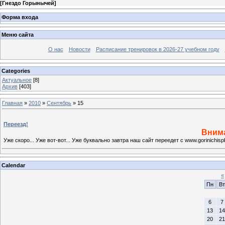
[
Гнездо Горынычей
]
Форма входа
Меню сайта
О нас
Новости
Расписание тренировок в 2026-27 учебном году
Categories
Актуальное
[8]
Архив
[403]
Главная
»
2010
»
Сентябрь
»
15
Переезд!
Внима
Уже скоро... Уже вот-вот... Уже буквально завтра наш сайт переедет с www.gorinichi
Calendar
«
Пн
Вт
6
7
13
14
20
21