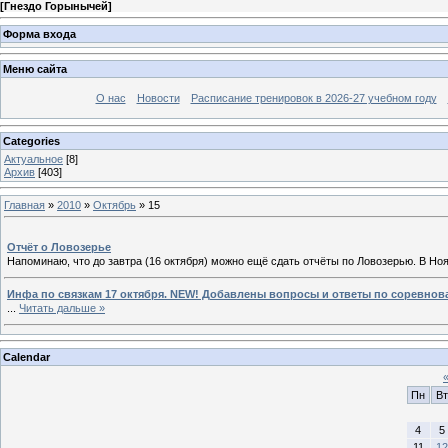
[
Гнездо Горынычей
]
Форма входа
Меню сайта
О нас
Новости
Расписание тренировок в 2026-27 учебном году
Categories
Актуальное
[8]
Архив
[403]
Главная
»
2010
»
Октябрь
»
15
Отчёт о Ловозерье
Напоминаю, что до завтра (16 октября) можно ещё сдать отчёты по Ловозерью. В Н
Инфа по связкам 17 октября. NEW! Добавлены вопросы и ответы по соревнов
...
Читать дальше »
Calendar
Пн
Вт
4
5
11
12