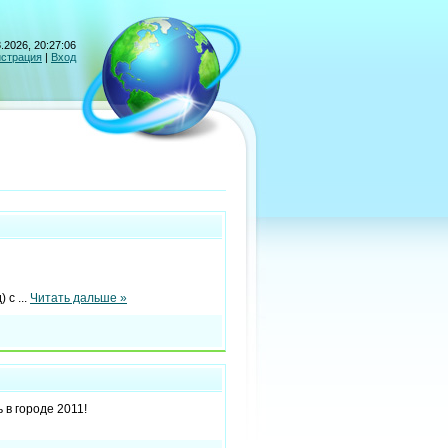
.2026, 20:27:06
истрация
|
Вход
) с
...
Читать дальше »
 в городе 2011!