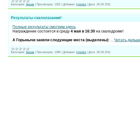
Категория:
Архив
|
Просмотров:
1301
|
Добавил:
tyristka
|
Дата:
26.04.2011
Результаты скалолазания!
Полные результаты смотрим здесь
.
Награждение состоится в среду
4 мая в 16:30
на скалодроме!
А Горынычи заняли следующие места (выделены):
...
Читать дальш
Категория:
Архив
|
Просмотров:
1380
|
Добавил:
tyristka
|
Дата:
26.04.2011