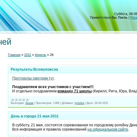
Суббота, 08.08
Приветствую Вас
Гость
|
Рег
чей
Главная
»
2011
»
Апрель
»
26
Результаты Всеволожска
Протоколы смотрим тут
.
Поздравляем всех участников с участием!!!
И отдельно поздравляем
команду 71 школы
(Кирилл, Рита, Юра, Влад
Категория:
Архив
|
Просмотров:
1369
|
Добавил:
tyristka
|
Дата:
26.04.2011
День в городе 21 мая 2011
В субботу, 21 мая, состоятся соревнования по городскому рогейну День
Вся информация и правила соревнований
на официальном сайте
.