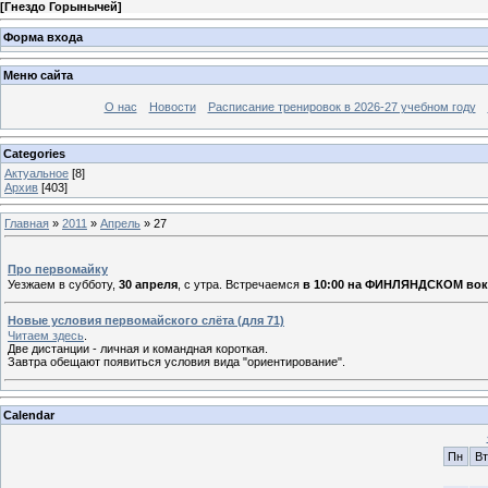
[
Гнездо Горынычей
]
Форма входа
Меню сайта
О нас
Новости
Расписание тренировок в 2026-27 учебном году
Categories
Актуальное
[8]
Архив
[403]
Главная
»
2011
»
Апрель
»
27
Про первомайку
Уезжаем в субботу,
30 апреля
, с утра. Встречаемся
в 10:00 на
ФИНЛЯНДСКОМ вок
Новые условия первомайского слёта (для 71)
Читаем здесь
.
Две дистанции - личная и командная короткая.
Завтра обещают появиться условия вида "ориентирование".
Calendar
Пн
Вт