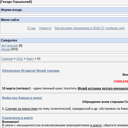
[
Гнездо Горынычей
]
Форма входа
Меню сайта
О нас
Новости
Расписание тренировок в 2026-27 учебном году
Categories
Актуальное
[8]
Архив
[403]
Главная
»
2011
»
Март
»
01
Обновлено 04 марта! Музей туризма
Вни
УНИКАЛ
10 марта (четверг)
- единственный шанс посетить
Музей истории детско-юношес
Инфа про Кавказ в июле!
Обращение всем старшим Го
1.
Следим за новостями
на тему политической, гражданской и др. обстановок на Кавк
Скалодром в марте
Внимание!
В связи с насыщенностью всевозможными мероприятиями
в марте
, обратите внима