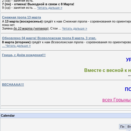
2 (ср) - занятия есть.
7 (пн) - отмена! Выходной в связи с 8 Марта!
9 (ср) - занятия есть
...
Читать дальше »
Снежная тропа 13 марта
А
13 марта (воскресенье)
грядёт к нам
Снежная тропа
- соревнования по ориентир
пока нет.
Заявка
до 10 марта (четверг)
. Стои
...
Читать дальше »
Обновлено 04 марта! Всеволожская тропа 8 марта, 3 этап.
8 марта (вторник)
грядёт к нам
Всеволожская тропа
- соревнования по ориентирова
...
Читать дальше »
Гриша, с Днём рождения!!!
У
Вместе с весной к 
..
ВЕСНАААА!!!
П
всех Горыны
Calendar
Пн
Вт