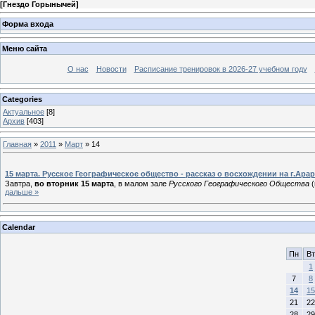
[
Гнездо Горынычей
]
Форма входа
Меню сайта
О нас
Новости
Расписание тренировок в 2026-27 учебном году
Categories
Актуальное
[8]
Архив
[403]
Главная
»
2011
»
Март
»
14
15 марта. Русское Географическое общество - рассказ о восхождении на г.Арар
Завтра,
во вторник 15 марта
, в малом зале
Русского Географического Общества
(
дальше »
Calendar
Пн
Вт
1
7
8
14
15
21
22
28
29