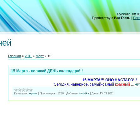
Суббота, 08.08
Приветствую Вас
Гость
|
Рег
чей
Главная
»
2011
»
Март
»
15
15 Марта - великий ДЕНЬ календаря!!!
15 МАРТА!!! ОНО НАСТАЛО!!!
Сегодня, наверное, самый-самый
красный
...
Чи
Категория:
Архив
|
Просмотров:
1286
|
Добавил:
tyristka
|
Дата:
15.03.2011